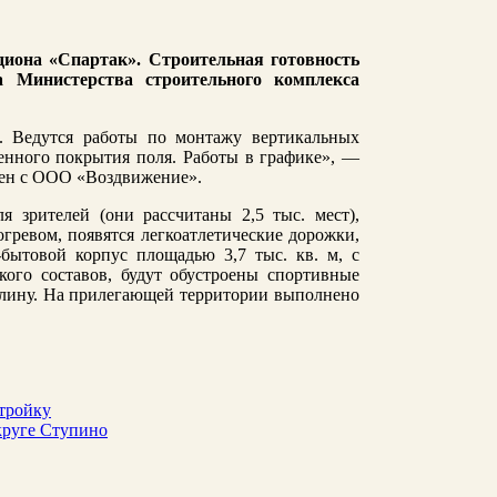
диона «Спартак». Строительная готовность
а Министерства строительного комплекса
. Ведутся работы по монтажу вертикальных
енного покрытия поля. Работы в графике», —
чен с ООО «Воздвижение».
 зрителей (они рассчитаны 2,5 тыс. мест),
огревом, появятся легкоатлетические дорожки,
-бытовой корпус площадью 3,7 тыс. кв. м, с
кого составов, будут обустроены спортивные
длину. На прилегающей территории выполнено
стройку
округе Ступино