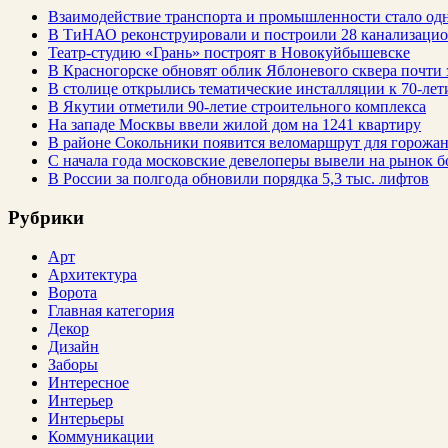
Взаимодействие транспорта и промышленности стало од
В ТиНАО реконструировали и построили 28 канализаци
Театр-студию «Грань» построят в Новокуйбышевске
В Красногорске обновят облик Яблоневого сквера почти 
В столице открылись тематические инсталляции к 70-лет
В Якутии отметили 90-летие строительного комплекса
На западе Москвы ввели жилой дом на 1241 квартиру
В районе Сокольники появится веломаршрут для горожа
С начала года московские девелоперы вывели на рынок б
В России за полгода обновили порядка 5,3 тыс. лифтов
Рубрики
Арт
Архитектура
Ворота
Главная категория
Декор
Дизайн
Заборы
Интересное
Интерьер
Интерьеры
Коммуникации