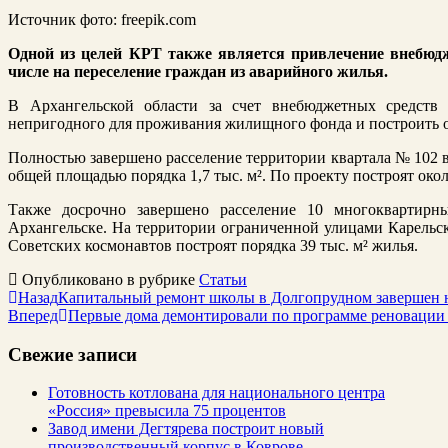
Источник фото: freepik.com
Одной из целей КРТ также является привлечение внебюд
числе на переселение граждан из аварийного жилья.
В Архангельской области за счет внебюджетных средств п
непригодного для проживания жилищного фонда и построить ок
Полностью завершено расселение территории квартала № 102 в
общей площадью порядка 1,7 тыс. м². По проекту построят окол
Также досрочно завершено расселение 10 многоквартир
Архангельске. На территории ограниченной улицами Карельск
Советских космонавтов построят порядка 39 тыс. м² жилья.
Опубликовано в рубрике
Статьи
Назад
Капитальный ремонт школы в Долгопрудном завершен 
Вперед
Первые дома демонтировали по программе реновации
Свежие записи
Готовность котлована для национального центра
«Россия» превысила 75 процентов
Завод имени Дегтярева построит новый
производственный корпус в Коврове