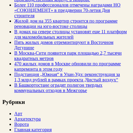
Более 110 профессионалов отмечены наградами НО
«СОЮЗЦЕМЕНТ» в преддверии 70-летия Дня
строителя
Жилой дом на 355 квартир строится по программе
реновации на юго-востоке столицы
В домах на севере столицы установят еще 11 платформ
для маломобильных жителей
Пять жилых домов отремонтируют в Восточном
Дегунине
В Москва-Сити появится парк площадью 2,7 тысячи
квадратных метров
470 жилых домов в Москве обновили по программе
капремонта в этом году
Подстанция „Южная“ в Улан‑Удэ: реконструкция за
1,3 млрд рублей в рамках проекта „Чистый воздух“
В Башкортостане оградят полигон твердых
коммунальных отходов в Межгорье
Рубрики
Арт
Архитектура
Ворота
Главная категория