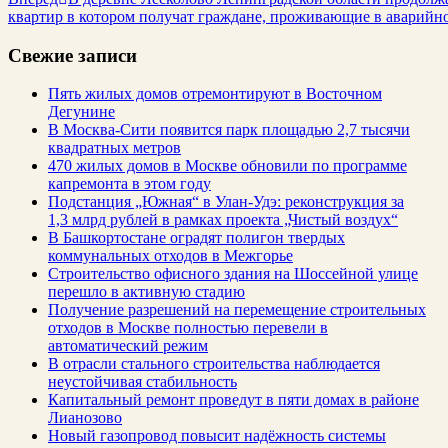
квартир в котором получат граждане, проживающие в аварийн
Свежие записи
Пять жилых домов отремонтируют в Восточном
Дегунине
В Москва-Сити появится парк площадью 2,7 тысячи
квадратных метров
470 жилых домов в Москве обновили по программе
капремонта в этом году
Подстанция „Южная“ в Улан‑Удэ: реконструкция за
1,3 млрд рублей в рамках проекта „Чистый воздух“
В Башкортостане оградят полигон твердых
коммунальных отходов в Межгорье
Строительство офисного здания на Шоссейной улице
перешло в активную стадию
Получение разрешений на перемещение строительных
отходов в Москве полностью перевели в
автоматический режим
В отрасли стального строительства наблюдается
неустойчивая стабильность
Капитальный ремонт проведут в пяти домах в районе
Лианозово
Новый газопровод повысит надёжность системы