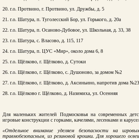
20. г.о. Протвино, г. Протвино, ул. Дружбы, д. 5
21. г.о. Шатура, п. Туголесский Бор, ул. Горького, д. 20а
22. г.о. Шатура, п. Осаново-Дубовое, ул. Школьная, д. 33, 38
23. г.о. Шатура, с. Власово, д. 115, 117
24. г.о. Шатура, п. ЦУС «Мир», около дома 6, 8
25. г.о. Щёлково, г. Щёлково, д. Сутоки
26. г.о. Щёлково, г. Щёлково, с. Душоново, за домом №2
27. г.о. Щёлково, г. Щёлково, д. Аксиньино, напротив дома №2
28. г.о. Щёлково г. Щёлково, д. Назимиха, ул. Осенняя
Для маленьких жителей Подмосковья на современных дет
игровые конструкции с горками, качелями, лесенками и карусе
«Отдельное внимание уделяем безопасности на игровы
травмобезопасным, из резиновой крошки.
Для хорошего осве