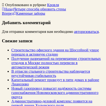
Опубликовано в рубрике
Кровля
Назад
Четыре способа обновить стены
Вперед
Каменные заборы
Добавить комментарий
Для отправки комментария вам необходимо
авторизоваться
.
Свежие записи
Строительство офисного здания на Шоссейной улице
перешло в активную стадию
Получение разрешений на перемещение строительных
отходов в Москве полностью перевели в
автоматический режим
В отрасли стального строительства наблюдается
неустойчивая стабильность
Капитальный ремонт проведут в пяти домах в районе
Лианозово
Новый газопровод повысит надёжность системы
газоснабжения Новомосковского административного
округа
Административно-деловой комплекс появится на
первой линии Ходынского поля